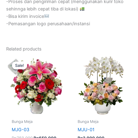
-Proses dan pengiriman cepat (menggunakan kurir toko
sehinnga lebih cepat tiba di lokasi)
-Bisa kirim invoice
-Pemasangan logo perusahaan/instansi
Related products
Original
Current
price
price
Sale!
Sale!
was:
is:
Rp750.000.
Rp650.000.
Bunga Meja
Bunga Meja
MJG-03
MJU-01