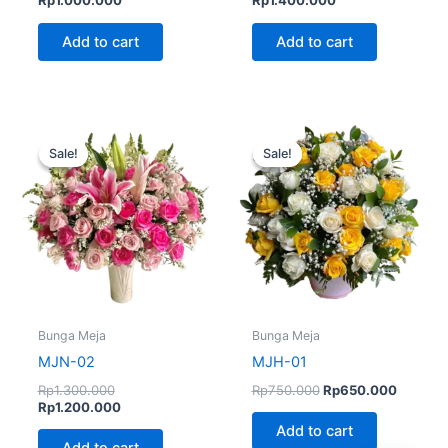
Rp
1.000.000
Rp
1.400.000
Add to cart
Add to cart
Original
Current
Original
Current
price
price
price
price
Sale!
Sale!
Sale!
Sale!
was:
is:
was:
is:
Rp1.300.000.
Rp1.200.000.
Rp750.000.
Rp650.
Bunga Meja
Bunga Meja
MJN-02
MJH-01
Rp
1.300.000
Rp
750.000
Rp
650.000
Rp
1.200.000
Add to cart