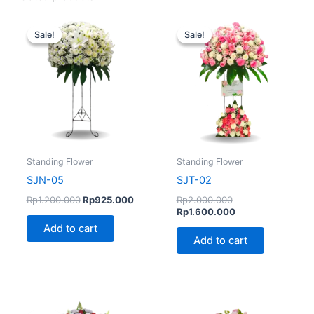
Original
Current
Original
Current
price
price
price
price
Sale!
Sale!
Sale!
Sale!
was:
is:
was:
is:
Rp1.200.000.
Rp925.000.
Rp2.000.000.
Rp1.600.000.
Standing Flower
Standing Flower
SJN-05
SJT-02
Rp
1.200.000
Rp
925.000
Rp
2.000.000
Rp
1.600.000
Add to cart
Add to cart
Original
Current
price
price