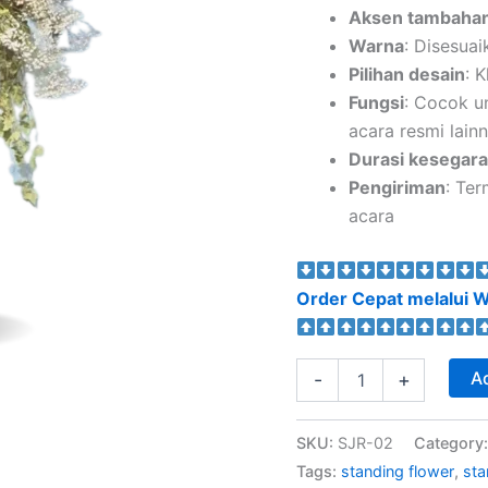
Aksen tambaha
Warna
: Disesuai
Pilihan desain
: 
Fungsi
: Cocok u
acara resmi lain
Durasi kesegar
Pengiriman
: Ter
acara
Order Cepat melalui W
Ad
-
+
SKU:
SJR-02
Category
Tags:
standing flower
,
sta