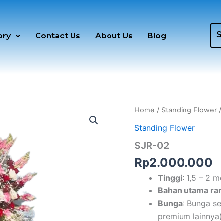
ory
Contact Us
About Us
Blog
SJR-
Home
/
Standing Flower
/
02
Standing Flower
quantity
SJR-02
Rp
2.000.000
Tinggi
: 1,5 – 2 
Bahan utama ra
Bunga
: Bunga se
premium lainnya