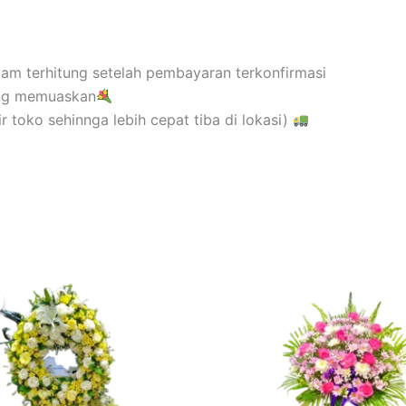
 jam terhitung setelah pembayaran terkonfirmasi
ang memuaskan
 toko sehinnga lebih cepat tiba di lokasi)
Original
Current
price
price
was:
is:
Rp1.100.000.
Rp850.000.