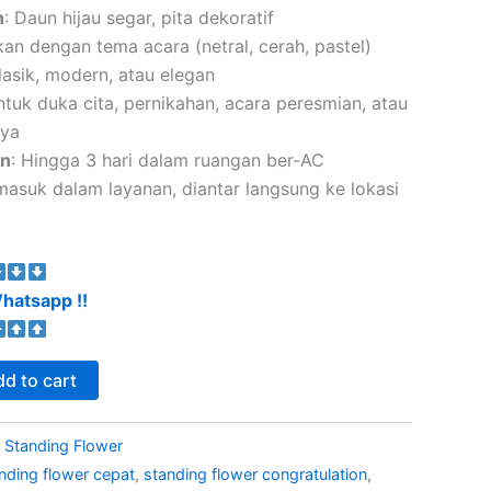
n
: Daun hijau segar, pita dekoratif
kan dengan tema acara (netral, cerah, pastel)
Klasik, modern, atau elegan
ntuk duka cita, pernikahan, acara peresmian, atau
nya
an
: Hingga 3 hari dalam ruangan ber-AC
masuk dalam layanan, diantar langsung ke lokasi
hatsapp !!
d to cart
:
Standing Flower
nding flower cepat
,
standing flower congratulation
,