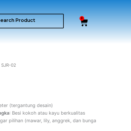
0
Cart
 SJR-02
meter (tergantung desain)
ngka
: Besi kokoh atau kayu berkualitas
gar pilihan (mawar, lily, anggrek, dan bunga
)