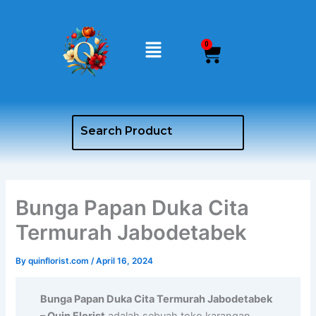
Skip
to
Menu
content
0
Cart
Bunga Papan Duka Cita
Termurah Jabodetabek
By
quinflorist.com
/
April 16, 2024
Bunga Papan Duka Cita Termurah Jabodetabek
– Quin Florist
adalah sebuah toko karangan