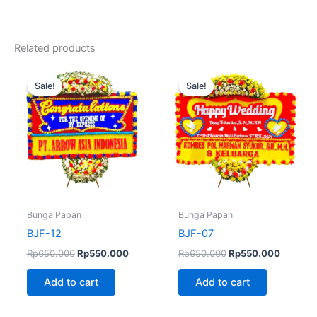
Related products
Original
Current
Original
Current
price
price
price
price
Sale!
Sale!
Sale!
Sale!
was:
is:
was:
is:
Rp650.000.
Rp550.000.
Rp650.000.
Rp550.
Bunga Papan
Bunga Papan
BJF-12
BJF-07
Rp
650.000
Rp
550.000
Rp
650.000
Rp
550.000
Add to cart
Add to cart