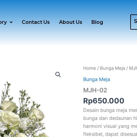
ory
Contact Us
About Us
Blog
MJH-
Home
/
Bunga Meja
/ MJ
02
Bunga Meja
quantity
MJH-02
Rp
650.000
Desain bunga meja men
bunga dan dedaunan hij
harmoni visual yang m
fleksibel, dapat dises