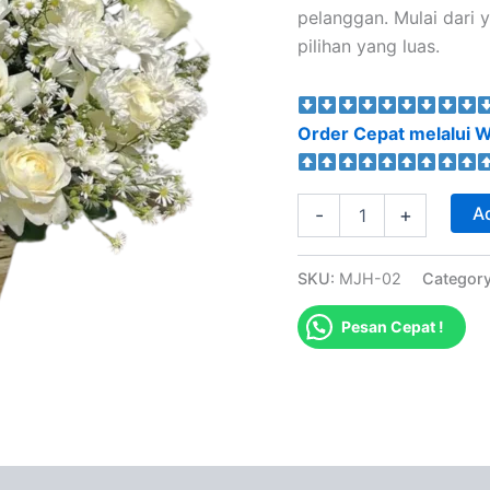
pelanggan. Mulai dari
pilihan yang luas.
Order Cepat melalui W
Ad
-
+
SKU:
MJH-02
Categor
Pesan Cepat !