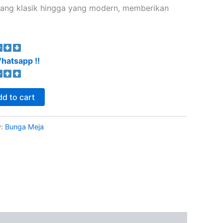
 yang klasik hingga yang modern, memberikan
hatsapp !!
d to cart
y:
Bunga Meja