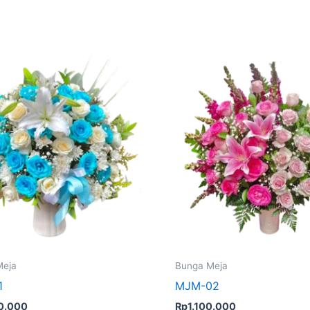
Meja
Bunga Meja
1
MJM-02
0.000
Rp
1.100.000