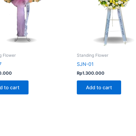
g Flower
Standing Flower
7
SJN-01
0.000
Rp
1.300.000
d to cart
Add to cart