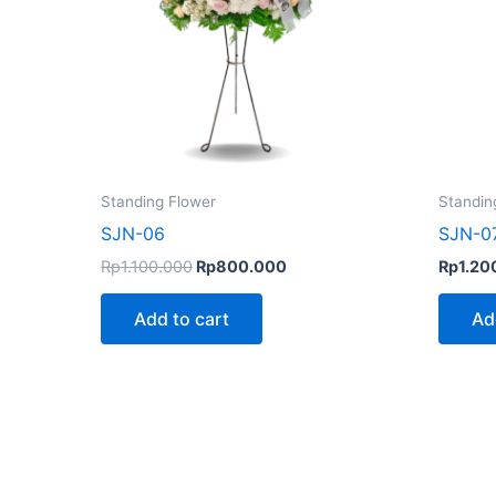
Standing Flower
Standin
SJN-06
SJN-0
Rp
1.100.000
Rp
800.000
Rp
1.20
Add to cart
Ad