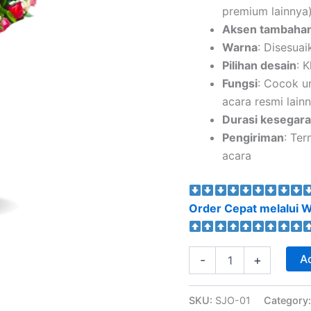
premium lainnya
Aksen tambaha
Warna
: Disesuai
Pilihan desain
: 
Fungsi
: Cocok u
acara resmi lain
Durasi kesegar
Pengiriman
: Ter
acara
Order Cepat melalui W
Ad
-
+
SKU:
SJO-01
Category