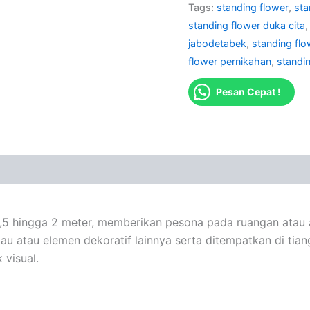
Tags:
standing flower
,
sta
standing flower duka cita
jabodetabek
,
standing fl
flower pernikahan
,
standi
Pesan Cepat !
 1,5 hingga 2 meter, memberikan pesona pada ruangan atau 
lau atau elemen dekoratif lainnya serta ditempatkan di ti
visual.