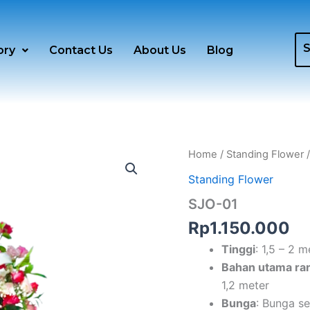
ory
Contact Us
About Us
Blog
SJO-
Home
/
Standing Flower
/
01
Standing Flower
quantity
SJO-01
Rp
1.150.000
Tinggi
: 1,5 – 2 
Bahan utama ra
1,2 meter
Bunga
: Bunga se