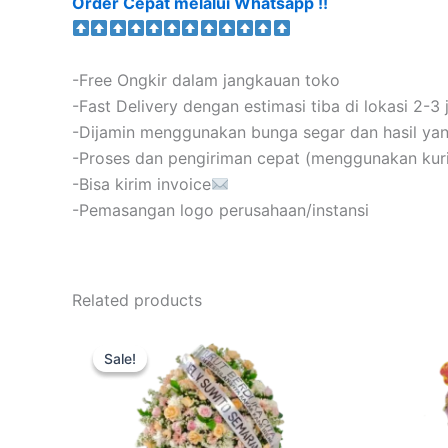
Order Cepat melalui Whatsapp !!
-Free Ongkir dalam jangkauan toko
-Fast Delivery dengan estimasi tiba di lokasi 2-3
-Dijamin menggunakan bunga segar dan hasil y
-Proses dan pengiriman cepat (menggunakan kurir
-Bisa kirim invoice
-Pemasangan logo perusahaan/instansi
Related products
Original
Current
price
price
Sale!
Sale!
was:
is:
Rp1.100.000.
Rp800.000.