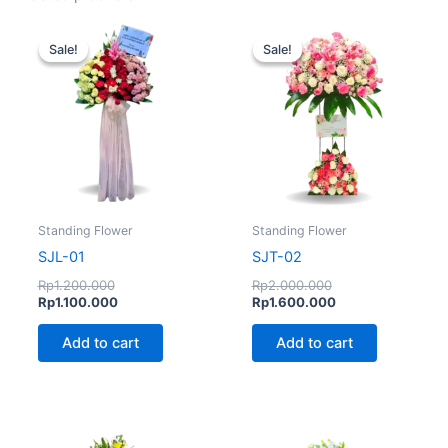
Original
Current
Original
Current
price
price
price
price
Sale!
Sale!
Sale!
Sale!
was:
is:
was:
is:
Rp1.200.000.
Rp1.100.000.
Rp2.000.000.
Rp1.600.000.
Standing Flower
Standing Flower
SJL-01
SJT-02
Rp
1.200.000
Rp
2.000.000
Rp
1.100.000
Rp
1.600.000
Add to cart
Add to cart
Original
Current
price
price