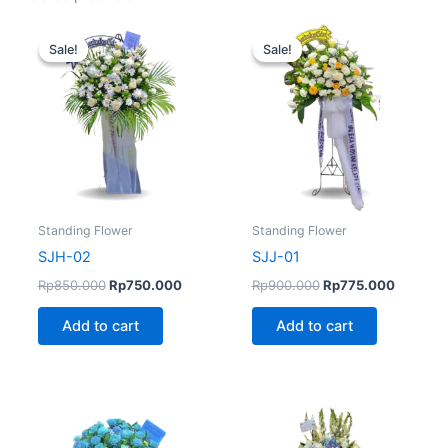
Original
Current
Original
Current
price
price
price
price
Sale!
Sale!
Sale!
Sale!
was:
is:
was:
is:
Rp850.000.
Rp750.000.
Rp900.000.
Rp775.0
Standing Flower
Standing Flower
SJH-02
SJJ-01
Rp
850.000
Rp
750.000
Rp
900.000
Rp
775.000
Add to cart
Add to cart