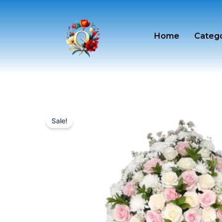
Skip
to
content
Home
Categ
Sale!