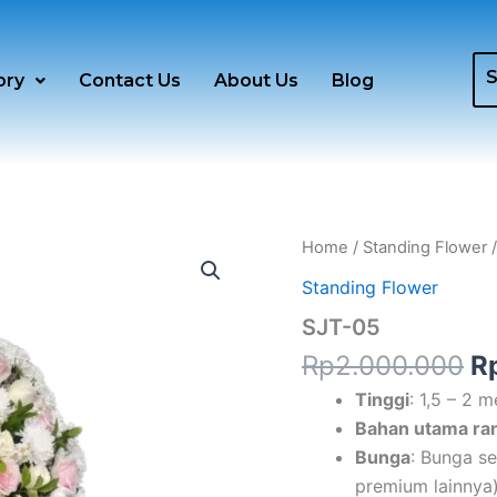
ory
Contact Us
About Us
Blog
Or
SJT-
Home
/
Standing Flower
/
05
pr
Standing Flower
quantity
w
SJT-05
R
Rp
2.000.000
R
Tinggi
: 1,5 – 2 
Bahan utama ra
Bunga
: Bunga se
premium lainnya