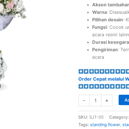
Aksen tambaha
Warna
: Disesuai
Pilihan desain
: 
Fungsi
: Cocok u
acara resmi lain
Durasi kesegar
Pengiriman
: Ter
acara
Order Cepat melalui W
Ad
-
+
SKU:
SJT-05
Category
Tags:
standing flower
,
sta