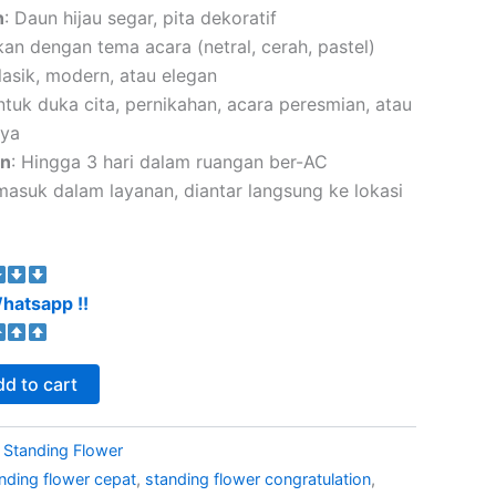
n
: Daun hijau segar, pita dekoratif
kan dengan tema acara (netral, cerah, pastel)
Klasik, modern, atau elegan
ntuk duka cita, pernikahan, acara peresmian, atau
nya
an
: Hingga 3 hari dalam ruangan ber-AC
masuk dalam layanan, diantar langsung ke lokasi
hatsapp !!
d to cart
:
Standing Flower
nding flower cepat
,
standing flower congratulation
,