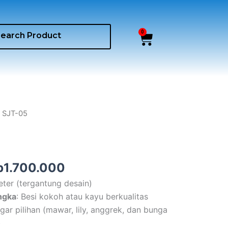
0
Cart
iginal
Current
 SJT-05
ice
price
as:
is:
p2.000.000.
Rp1.700.000.
p
1.700.000
meter (tergantung desain)
ngka
: Besi kokoh atau kayu berkualitas
gar pilihan (mawar, lily, anggrek, dan bunga
)