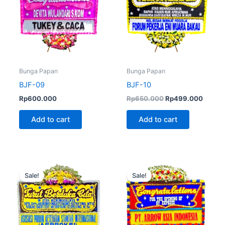
Bunga Papan
Bunga Papan
BJF-09
BJF-10
Rp
600.000
Rp
650.000
Rp
499.000
Add to cart
Add to cart
Original
Current
Original
Curren
price
price
price
price
Sale!
Sale!
was:
is:
was:
is:
Rp600.000.
Rp575.000.
Rp650.000.
Rp550.