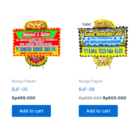
Original
Curren
price
price
Sale!
was:
is:
Rp650.000.
Rp600
Bunga Papan
Bunga Papan
BJF-05
BJF-06
Rp
499.000
Rp
650.000
Rp
600.000
Add to cart
Add to cart
Original
Current
Original
Curren