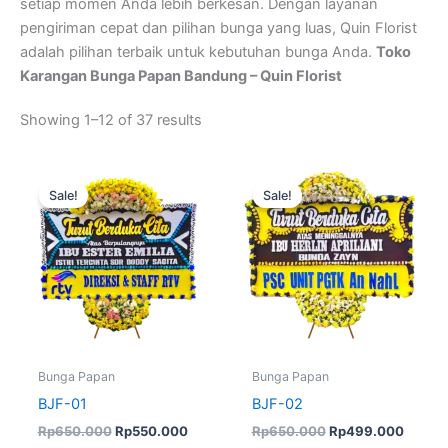
setiap momen Anda lebih berkesan. Dengan layanan
pengiriman cepat dan pilihan bunga yang luas, Quin Florist
adalah pilihan terbaik untuk kebutuhan bunga Anda.
Toko
Karangan Bunga Papan Bandung – Quin Florist
Showing 1–12 of 37 results
Original
Current
Original
Curren
price
price
price
price
Sale!
Sale!
was:
is:
was:
is:
Rp650.000.
Rp550.000.
Rp650.000.
Rp499
Bunga Papan
Bunga Papan
BJF-01
BJF-02
Rp
650.000
Rp
550.000
Rp
650.000
Rp
499.000