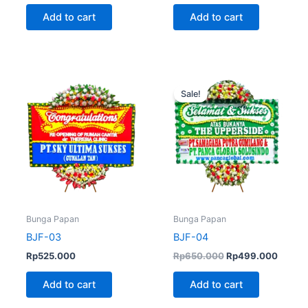
Add to cart
Add to cart
Original
Curren
price
price
Sale!
was:
is:
Rp650.000.
Rp499
Bunga Papan
Bunga Papan
BJF-03
BJF-04
Rp
525.000
Rp
650.000
Rp
499.000
Add to cart
Add to cart