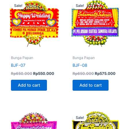
price
price
price
price
Sale!
Sale!
was:
is:
was:
is:
Rp650.000.
Rp550.000.
Rp650.000.
Rp575.
Bunga Papan
Bunga Papan
BJF-07
BJF-08
Rp
650.000
Rp
550.000
Rp
650.000
Rp
575.000
Add to cart
Add to cart
Original
Curren
price
price
Sale!
was:
is:
Rp650.000.
Rp499