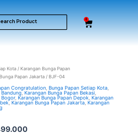
0
Cart
ginal
Current
iap Kota
/
Karangan Bunga Papan
ce
price
Bunga Papan Jakarta
/ BJF-04
:
is:
pan Congratulation
,
Bunga Papan Setiap Kota
,
50.000.
Rp499.000.
 Bandung
,
Karangan Bunga Papan Bekasi
,
 Bogor
,
Karangan Bunga Papan Depok
,
Karangan
abek
,
Karangan Bunga Papan Jakarta
,
Karangan
g
499.000