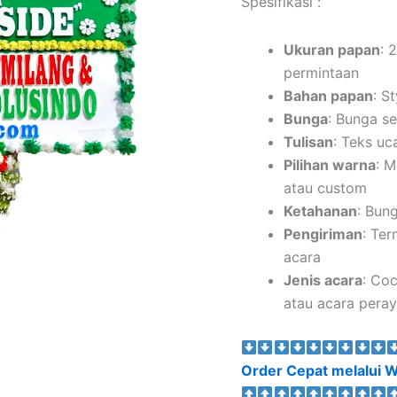
Spesifikasi :
Ukuran papan
: 
permintaan
Bahan papan
: S
Bunga
: Bunga se
Tulisan
: Teks uc
Pilihan warna
: M
atau custom
Ketahanan
: Bun
Pengiriman
: Te
acara
Jenis acara
: Co
atau acara peray
Order Cepat melalui W