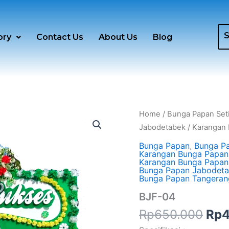
ory
Contact Us
About Us
Blog
Ori
BJF-
Home
/
Bunga Papan Set
04
pri
Jabodetabek
/
Karangan 
quantity
was
Bunga Papan
,
Bunga Pa
Rp6
Karangan Bunga Papan
Karangan Bunga Papan
Bunga Papan Jabodet
Bunga Papan Tangeran
BJF-04
Rp
650.000
Rp