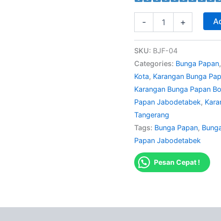
Ad
-
+
SKU:
BJF-04
Categories:
Bunga Papan
Kota
,
Karangan Bunga Pa
Karangan Bunga Papan B
Papan Jabodetabek
,
Kara
Tangerang
Tags:
Bunga Papan
,
Bunga
Papan Jabodetabek
Pesan Cepat !