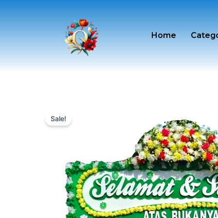
Skip
to
content
Home
Categ
Sale!