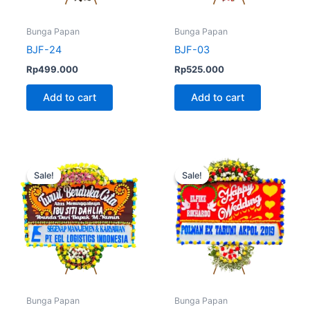
Bunga Papan
Bunga Papan
BJF-24
BJF-03
Rp
499.000
Rp
525.000
Add to cart
Add to cart
Original
Current
Original
Current
price
price
price
price
Sale!
Sale!
Sale!
Sale!
was:
is:
was:
is:
Rp570.000.
Rp550.000.
Rp575.000.
Rp499.
Bunga Papan
Bunga Papan