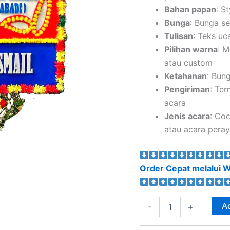
Bahan papan
: S
Bunga
: Bunga se
Tulisan
: Teks uc
Pilihan warna
: M
atau custom
Ketahanan
: Bun
Pengiriman
: Te
acara
Jenis acara
: Co
atau acara peray
Order Cepat melalui W
Ad
-
+