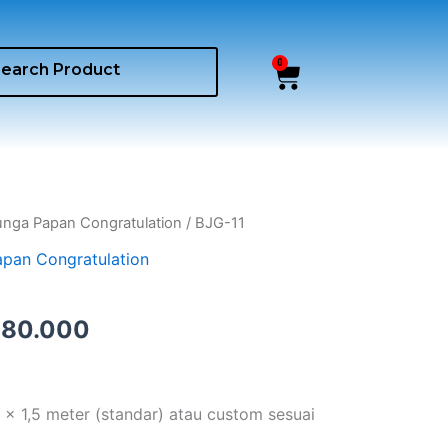
0
Cart
inal
Current
nga Papan Congratulation
/ BJG-11
ce
price
pan Congratulation
:
is:
00.000.
Rp680.000.
80.000
2 x 1,5 meter (standar) atau custom sesuai