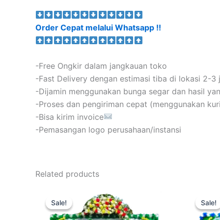
Order Cepat melalui Whatsapp !!
-Free Ongkir dalam jangkauan toko
-Fast Delivery dengan estimasi tiba di lokasi 2-3
-Dijamin menggunakan bunga segar dan hasil y
-Proses dan pengiriman cepat (menggunakan kurir s
-Bisa kirim invoice
-Pemasangan logo perusahaan/instansi
Related products
Original
Current
price
price
Sale!
Sale!
Sale!
Sale!
was:
is:
Rp650.000.
Rp499.000.