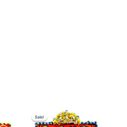
Original
Current
price
price
Sale!
Sale!
was:
is:
Rp620.000.
Rp499.000.