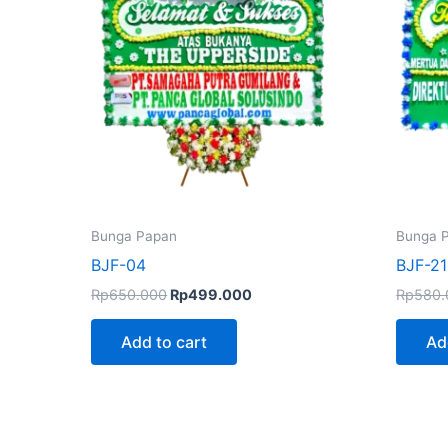
Bunga Papan
Bunga 
BJF-04
BJF-21
Rp
650.000
Rp
499.000
Rp
580.
Add to cart
Ad