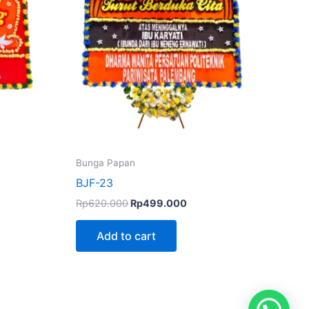
Bunga Papan
BJF-23
Rp
620.000
Rp
499.000
Add to cart