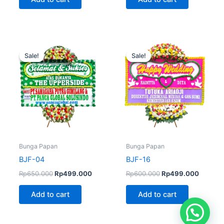
Original
Current
Original
Current
price
price
price
price
Sale!
Sale!
Sale!
Sale!
was:
is:
was:
is:
Rp650.000.
Rp499.000.
Rp600.000.
Rp499.
Bunga Papan
Bunga Papan
BJF-04
BJF-16
Rp
650.000
Rp
499.000
Rp
600.000
Rp
499.000
Add to cart
Add to cart