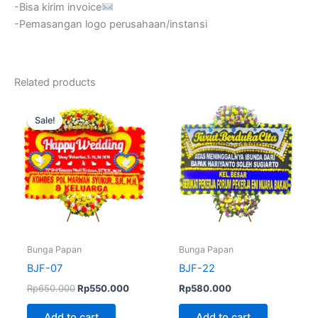
-Bisa kirim invoice
-Pemasangan logo perusahaan/instansi
Related products
Original
Current
price
price
Sale!
Sale!
was:
is:
Rp650.000.
Rp550.000.
Bunga Papan
Bunga Papan
BJF-07
BJF-22
Rp
650.000
Rp
550.000
Rp
580.000
Add to cart
Add to cart