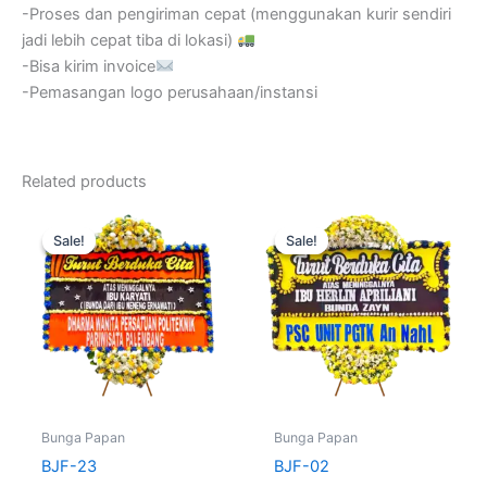
-Proses dan pengiriman cepat (menggunakan kurir sendiri
jadi lebih cepat tiba di lokasi)
-Bisa kirim invoice
-Pemasangan logo perusahaan/instansi
Related products
Original
Current
Original
Current
price
price
price
price
Sale!
Sale!
Sale!
Sale!
was:
is:
was:
is:
Rp620.000.
Rp499.000.
Rp650.000.
Rp499.
Bunga Papan
Bunga Papan
BJF-23
BJF-02