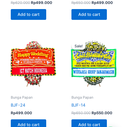
Rp
620.000
Rp
499.000
Rp
650.000
Rp
499.000
Add to cart
Add to cart
Original
Current
price
price
Sale!
Sale!
was:
is:
Rp650.000.
Rp550.
Bunga Papan
Bunga Papan
BJF-24
BJF-14
Rp
499.000
Rp
650.000
Rp
550.000
Add to cart
Add to cart