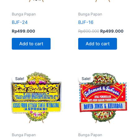
Bunga Papan
Bunga Papan
BJF-24
BJF-16
Rp
499.000
Rp
600.000
Rp
499.000
Add to cart
Add to cart
Original
Current
Original
Current
price
price
price
price
Sale!
Sale!
Sale!
Sale!
was:
is:
was:
is:
Rp600.000.
Rp575.000.
Rp600.000.
Rp499.
Bunga Papan
Bunga Papan