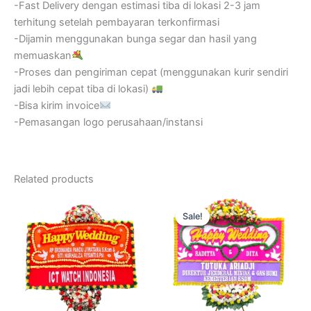
-Fast Delivery dengan estimasi tiba di lokasi 2-3 jam
terhitung setelah pembayaran terkonfirmasi
-Dijamin menggunakan bunga segar dan hasil yang
memuaskan
-Proses dan pengiriman cepat (menggunakan kurir sendiri
jadi lebih cepat tiba di lokasi)
-Bisa kirim invoice
-Pemasangan logo perusahaan/instansi
Related products
Original
Current
price
price
Sale!
Sale!
was:
is:
Rp600.000.
Rp499.