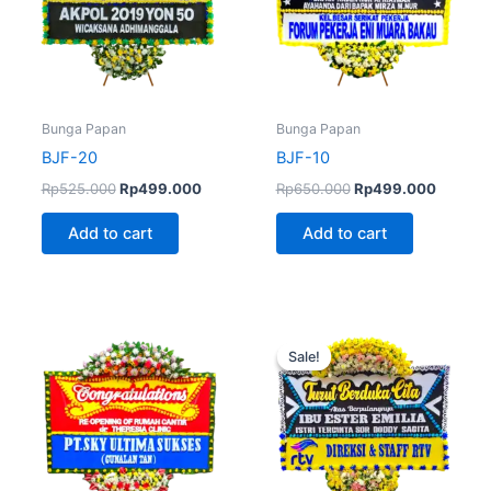
Bunga Papan
Bunga Papan
BJF-20
BJF-10
Rp
525.000
Rp
499.000
Rp
650.000
Rp
499.000
Add to cart
Add to cart
Original
Current
price
price
Sale!
Sale!
was:
is:
Rp650.000.
Rp550.