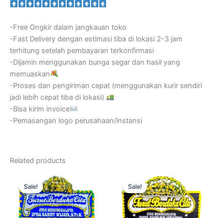
-Free Ongkir dalam jangkauan toko
-Fast Delivery dengan estimasi tiba di lokasi 2-3 jam
terhitung setelah pembayaran terkonfirmasi
-Dijamin menggunakan bunga segar dan hasil yang
memuaskan
-Proses dan pengiriman cepat (menggunakan kurir sendiri
jadi lebih cepat tiba di lokasi)
-Bisa kirim invoice
-Pemasangan logo perusahaan/instansi
Related products
Original
Current
Original
Current
price
price
price
price
Sale!
Sale!
Sale!
Sale!
was:
is:
was:
is:
Rp525.000.
Rp499.000.
Rp650.000.
Rp499.