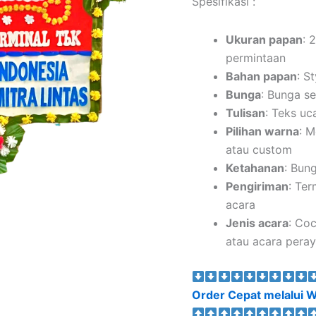
Spesifikasi :
Ukuran papan
: 
permintaan
Bahan papan
: S
Bunga
: Bunga se
Tulisan
: Teks uc
Pilihan warna
: M
atau custom
Ketahanan
: Bun
Pengiriman
: Te
acara
Jenis acara
: Co
atau acara peray
Order Cepat melalui W