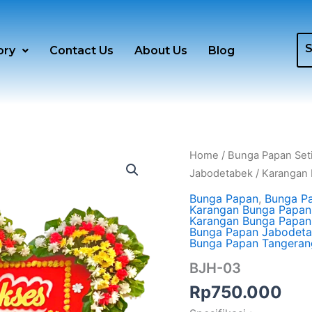
ory
Contact Us
About Us
Blog
BJH-
Home
/
Bunga Papan Set
03
Jabodetabek
/
Karangan 
quantity
Bunga Papan
,
Bunga Pa
Karangan Bunga Papan
Karangan Bunga Papan
Bunga Papan Jabodet
Bunga Papan Tangeran
BJH-03
Rp
750.000