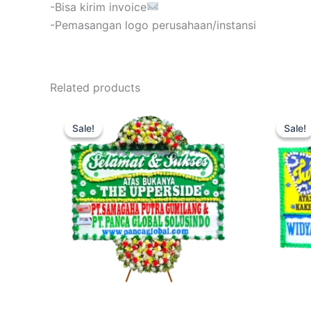
-Bisa kirim invoice
-Pemasangan logo perusahaan/instansi
Related products
Original
Current
price
price
Sale!
Sale!
Sale!
Sale!
was:
is:
Rp650.000.
Rp499.000.