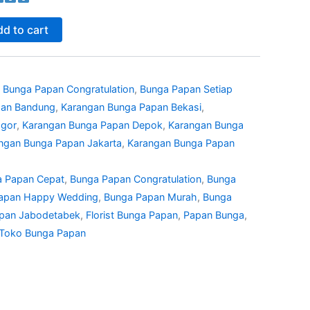
d to cart
,
Bunga Papan Congratulation
,
Bunga Papan Setiap
pan Bandung
,
Karangan Bunga Papan Bekasi
,
ogor
,
Karangan Bunga Papan Depok
,
Karangan Bunga
ngan Bunga Papan Jakarta
,
Karangan Bunga Papan
 Papan Cepat
,
Bunga Papan Congratulation
,
Bunga
apan Happy Wedding
,
Bunga Papan Murah
,
Bunga
pan Jabodetabek
,
Florist Bunga Papan
,
Papan Bunga
,
Toko Bunga Papan