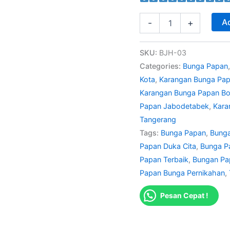
Ad
-
+
SKU:
BJH-03
Categories:
Bunga Papan
Kota
,
Karangan Bunga Pa
Karangan Bunga Papan B
Papan Jabodetabek
,
Kara
Tangerang
Tags:
Bunga Papan
,
Bunga
Papan Duka Cita
,
Bunga P
Papan Terbaik
,
Bungan Pa
Papan Bunga Pernikahan
,
Pesan Cepat !