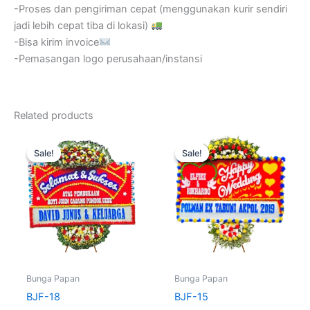
-Proses dan pengiriman cepat (menggunakan kurir sendiri
jadi lebih cepat tiba di lokasi)
-Bisa kirim invoice
-Pemasangan logo perusahaan/instansi
Related products
Original
Current
Original
Current
price
price
price
price
Sale!
Sale!
Sale!
Sale!
was:
is:
was:
is:
Rp600.000.
Rp499.000.
Rp575.000.
Rp499.
Bunga Papan
Bunga Papan
BJF-18
BJF-15