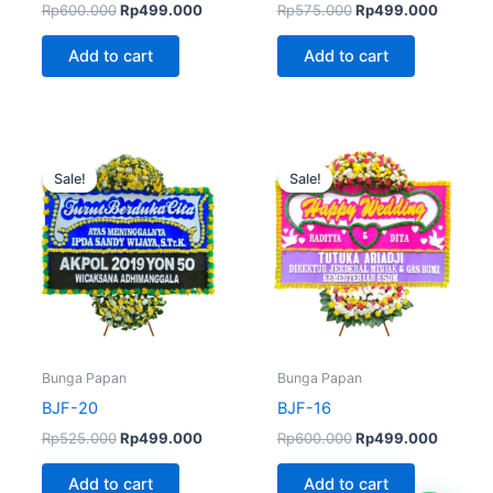
Rp
600.000
Rp
499.000
Rp
575.000
Rp
499.000
Add to cart
Add to cart
Original
Current
Original
Current
price
price
price
price
Sale!
Sale!
Sale!
Sale!
was:
is:
was:
is:
Rp525.000.
Rp499.000.
Rp600.000.
Rp499.
Bunga Papan
Bunga Papan
BJF-20
BJF-16
Rp
525.000
Rp
499.000
Rp
600.000
Rp
499.000
Add to cart
Add to cart